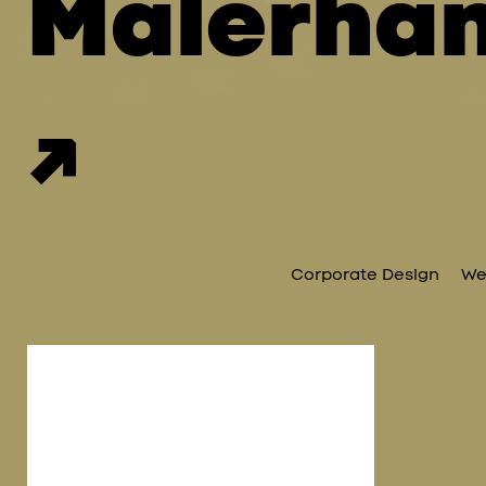
Malerha
↗
Corporate Design
We