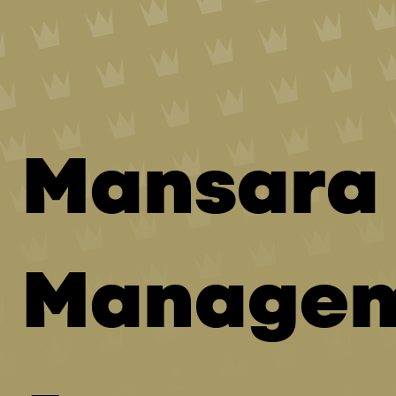
Mansara
Manage